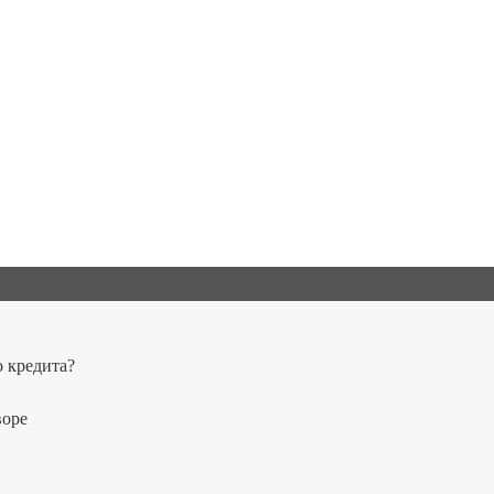
о кредита?
воре