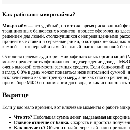
Как работают микрозаймы?
Микрозайм
— это удобный, но в то же время рискованный фин
традиционных банковских кредитов, процесс оформления зде
решением для людей, столкнувшихся с непредвиденными расход
процентные ставки и серьезные риски, о которых необходимо
камней — это первый и самый важный шаг к финансовой безо
Основная целевая аудитория микрофинансовых организаций (М
может предоставить официальное подтверждение дохода. МФО г
очень высокой стоимости заемных средств. Если банковский к
взгляд, 0.8% в день может показаться незначительной суммой,
исключительно как экстренную меру, а не как способ решения 
при выборе МФО и подписании договора, и как использовать э
Вкратце
Если у вас мало времени, вот ключевые моменты о работе мик
Что это?
Небольшая сумма денег, выдаваемая микрофина
Главное отличие от банка.
Скорость и простота получен
Как получить?
Обычно онлайн через сайт или приложени