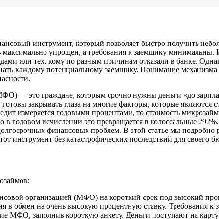
ансовый инструмент, который позволяет быстро получить небол
сь максимально упрощен, а требования к заемщику минимальны
ами или тех, кому по разным причинам отказали в банке. Одна
 знать каждому потенциальному заемщику. Понимание механизма
пасности.
ФО) — это граждане, которым срочно нужны деньги «до зарплаты
отовы закрывать глаза на многие факторы, которые являются ст
редит измеряется годовыми процентами, то стоимость микрозайма
 но в годовом исчислении это превращается в колоссальные 292
долгосрочных финансовых проблем. В этой статье мы подробно р
тот инструмент без катастрофических последствий для своего б
розаймов:
нсовой организацией (МФО) на короткий срок под высокий про
ия в обмен на очень высокую процентную ставку. Требования к
е МФО, заполнив короткую анкету. Деньги поступают на карту 