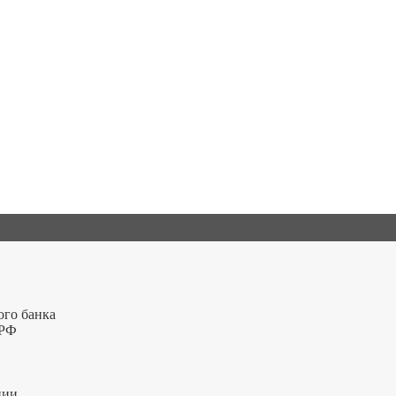
ого банка
 РФ
ции